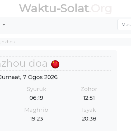
Waktu-Solat
.Org
r
inzhou
nzhou doa
: Jumaat, 7 Ogos 2026
Syuruk
Zohor
06:19
12:51
Maghrib
Isyak
19:23
20:38