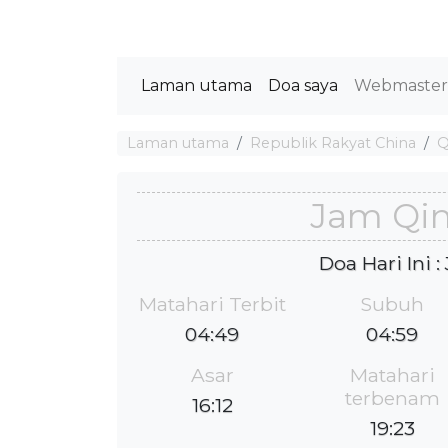
Laman utama
Doa saya
Webmaste
Laman utama
Republik Rakyat China
Q
Jam Qi
Doa Hari Ini 
Matahari Terbit
Subuh
04:49
04:59
Asar
Matahari
terbenam
16:12
19:23