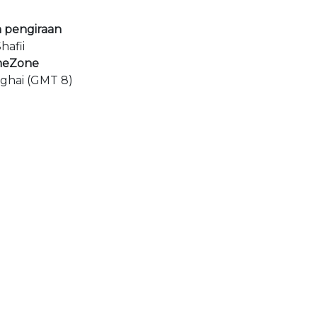
 pengiraan
hafii
meZone
nghai (GMT 8)