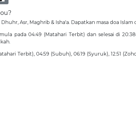
hou?
r, Dhuhr, Asr, Maghrib & Isha'a. Dapatkan masa doa Islam 
ula pada 04:49 (Matahari Terbit) dan selesai di 20:3
ekah.
ahari Terbit), 04:59 (Subuh), 06:19 (Syuruk), 12:51 (Zohor