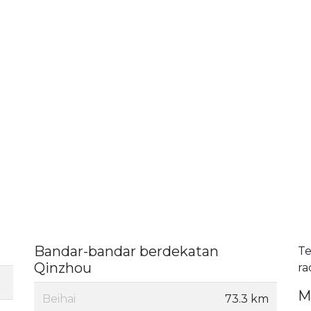
Bandar-bandar berdekatan
Te
Qinzhou
ra
M
Beihai
73.3 km