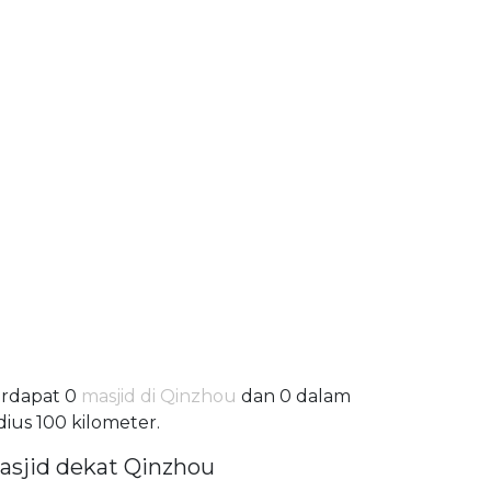
rdapat 0
masjid di Qinzhou
dan 0 dalam
dius 100 kilometer.
asjid dekat Qinzhou