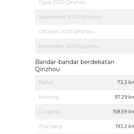
Ogos 2026 Qinzhou
September 2026 Qinzhou
Oktober 2026 Qinzhou
November 2026 Qinzhou
Bandar-bandar berdekatan
Qinzhou
Beihai
73.3 k
Nanning
97.29 k
Guigang
158.59 k
Zhanjiang
193.2 k