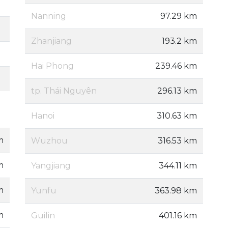
Nanning
97.29 km
Zhanjiang
193.2 km
Hai Phong
239.46 km
tp. Thái Nguyên
296.13 km
Hanoi
310.63 km
m
Wuzhou
316.53 km
m
Yangjiang
344.11 km
m
Yunfu
363.98 km
m
Guilin
401.16 km