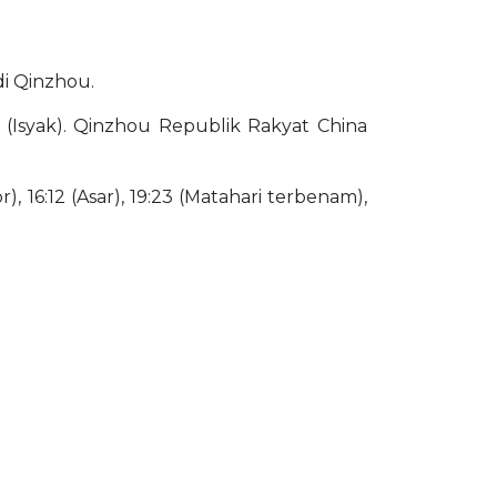
di Qinzhou.
8 (Isyak). Qinzhou Republik Rakyat China
), 16:12 (Asar), 19:23 (Matahari terbenam),