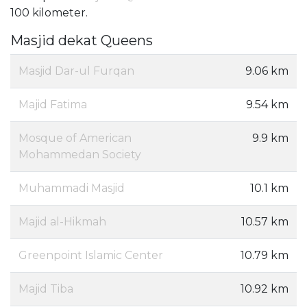
100 kilometer.
Masjid dekat Queens
Masjid Dar-ul Furqan
9.06 km
Majid Fatima
9.54 km
Mosque of American
9.9 km
Mohammedan Society
Muhammadi Masjid
10.1 km
Majid al-Hikmah
10.57 km
Greenpoint Islamic Center
10.79 km
Majid Tiba
10.92 km