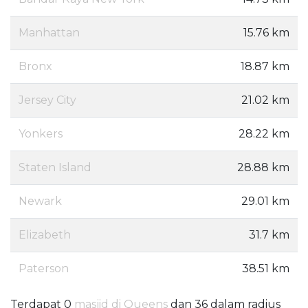
Manhattan
15.76 km
Bronx
18.87 km
Jersey City
21.02 km
Yonkers
28.22 km
Staten Island
28.88 km
Newark
29.01 km
Elizabeth
31.7 km
Paterson
38.51 km
Terdapat 0
masjid di Queens
dan 36 dalam radius