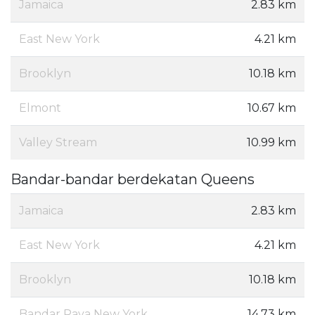
Jamaica
2.83 km
East New York
4.21 km
Brooklyn
10.18 km
Elmont
10.67 km
Valley Stream
10.99 km
Bandar-bandar berdekatan Queens
Jamaica
2.83 km
East New York
4.21 km
Brooklyn
10.18 km
Bandar Raya New York
14.73 km