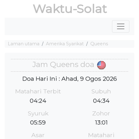
Waktu-Solat
Laman utama
Amerika Syarikat
Queens
Jam Queens doa
Doa Hari Ini : Ahad, 9 Ogos 2026
Matahari Terbit
Subuh
04:24
04:34
Syuruk
Zohor
05:59
13:01
Asar
Matahari