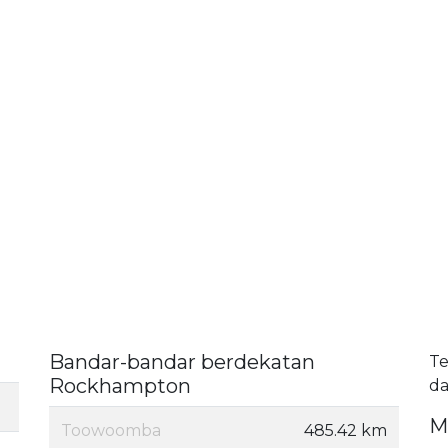
Bandar-bandar berdekatan
Te
Rockhampton
da
M
Toowoomba
485.42 km