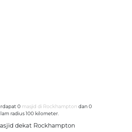
rdapat 0
masjid di Rockhampton
dan 0
lam radius 100 kilometer.
asjid dekat Rockhampton