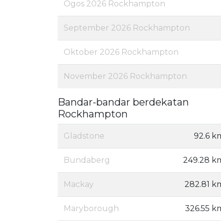
Ogos 2026 Rockhampton
September 2026 Rockhampton
Oktober 2026 Rockhampton
November 2026 Rockhampton
Bandar-bandar berdekatan
Rockhampton
Gladstone
92.6 k
Bundaberg
249.28 k
Mackay
282.81 k
Maryborough
326.55 k