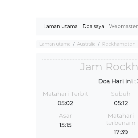
Laman utama
Doa saya
Webmaste
Laman utama
Australia
Rockhampton
Jam Rock
Doa Hari Ini 
Matahari Terbit
Subuh
05:02
05:12
Asar
Matahari
terbenam
15:15
17:39