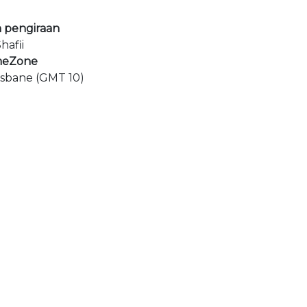
 pengiraan
hafii
meZone
risbane (GMT 10)