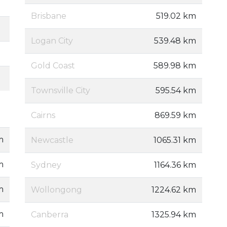
Brisbane
519.02 km
Logan City
539.48 km
Gold Coast
589.98 km
Townsville City
595.54 km
Cairns
869.59 km
m
Newcastle
1065.31 km
m
Sydney
1164.36 km
m
Wollongong
1224.62 km
m
Canberra
1325.94 km