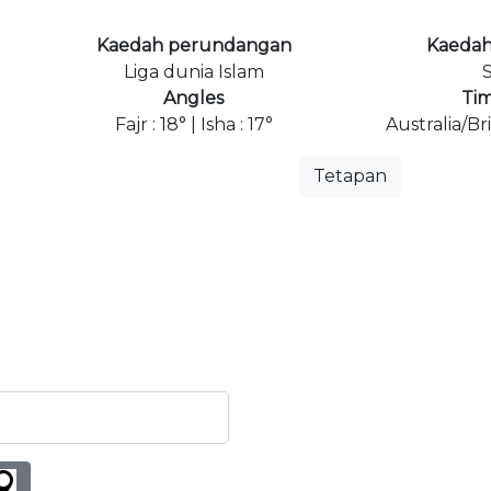
Kaedah perundangan
Kaedah
Liga dunia Islam
S
Angles
Ti
Fajr : 18° | Isha : 17°
Australia/B
Tetapan