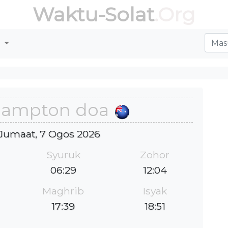
Waktu-Solat
.Org
r
hampton doa
: Jumaat, 7 Ogos 2026
Syuruk
Zohor
06:29
12:04
Maghrib
Isyak
17:39
18:51