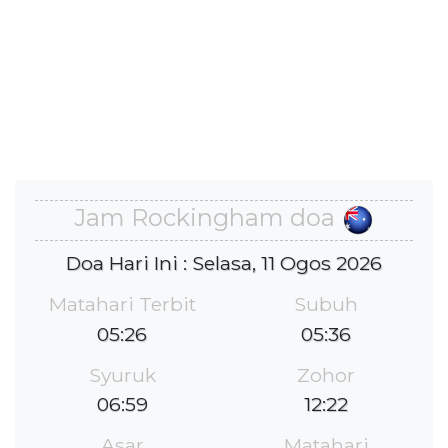
Jam Rockingham doa
Doa Hari Ini : Selasa, 11 Ogos 2026
Matahari Terbit
Subuh
05:26
05:36
Syuruk
Zohor
06:59
12:22
Asar
Matahari