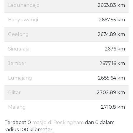
Labuhanbajo
2663.83 km
Banyuwangi
2667.55 km
Geelong
2674.89 km
Singaraja
2676 km
Jember
2677.16 km
Lumajang
2685.64 km
Blitar
2702.89 km
Malang
2710.8 km
Terdapat 0
masjid di Rockingham
dan 0 dalam
radius 100 kilometer.