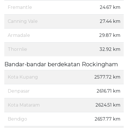
Fremantle
24.67 km
Canning Vale
27.44 km
Armadale
29.87 km
Thornlie
32.92 km
Bandar-bandar berdekatan Rockingham
Kota Kupang
2577.72 km
Denpasar
2616.71 km
Kota Mataram
2624.51 km
Bendigo
2657.77 km