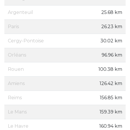
Argenteuil
25.68 km
Paris
26.23 km
Cergy-Pontoise
30.02 km
Orléans
96.96 km
Rouen
100.38 km
Amiens
126.42 km
Reims
156.85 km
Le Mans
159.39 km
Le Havre
160.94 km