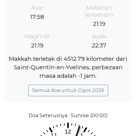
Asar
Matahari
terbenam
17:58
21:19
Maghrib
Isyak
21:19
22:37
Makkah terletak di 4512.79 kilometer dari
Saint-Quentin-en-Yvelines, perbezaan
masa adalah -1 jam.
Semua doa untuk Ogos 2026
Doa Seterusnya : Sunrise (00:00)