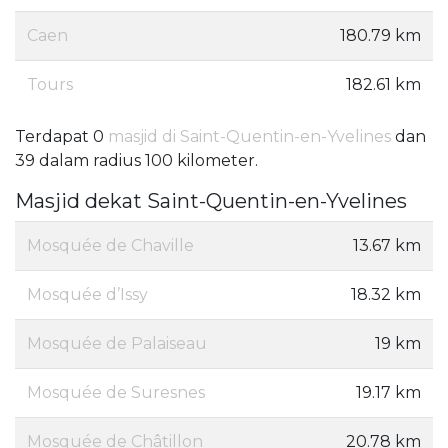
Caen
180.79 km
Tours
182.61 km
Terdapat 0
masjid di Saint-Quentin-en-Yvelines
dan
39 dalam radius 100 kilometer.
Masjid dekat Saint-Quentin-en-Yvelines
Mosquée de Chaville
13.67 km
Mosquée d’Issy
18.32 km
Mosquée de Palaiseau
19 km
Mosquée de Suresnes
19.17 km
Mosquée de Châtillon
20.78 km