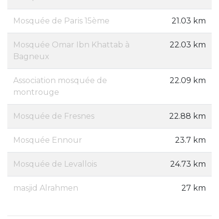
Mosquée de Paris 15ème
21.03 km
Mosquée Omar Ibn Khattab à
22.03 km
Bagneux
Association mosquée de
22.09 km
montrouge
Mosquée de Fresnes
22.88 km
Mosquée Ennour
23.7 km
Mosquée de Levallois
24.73 km
masjid Alrahmen
27 km