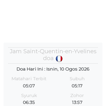
Jam Saint-Quentin-en-Yvelines
doa
Doa Hari Ini : Isnin, 10 Ogos 2026
Matahari Terbit
Subuh
05:07
05:17
Syuruk
Zohor
06:35
13:57