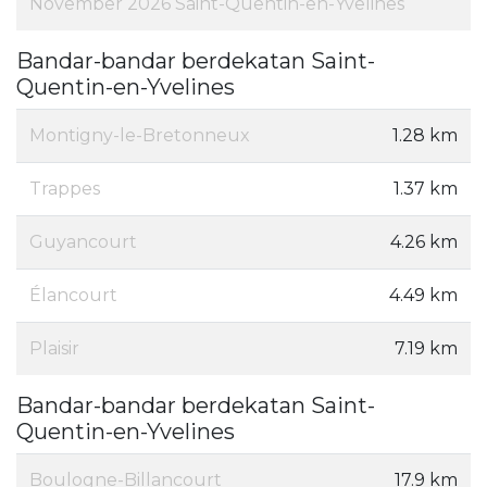
November 2026 Saint-Quentin-en-Yvelines
Bandar-bandar berdekatan Saint-
Quentin-en-Yvelines
Montigny-le-Bretonneux
1.28 km
Trappes
1.37 km
Guyancourt
4.26 km
Élancourt
4.49 km
Plaisir
7.19 km
Bandar-bandar berdekatan Saint-
Quentin-en-Yvelines
Boulogne-Billancourt
17.9 km