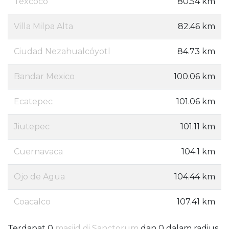
Texcoco
80.54 km
Villa Milpa Alta
82.46 km
Ciudad Nezahualcóyotl
84.73 km
Bandar Mexico
100.06 km
Ecatepec
101.06 km
Jiutepec
101.11 km
Cuernavaca
104.1 km
Ojo de Agua
104.44 km
Coacalco
107.41 km
Terdapat 0
masjid di Sanctorum
dan 0 dalam radius