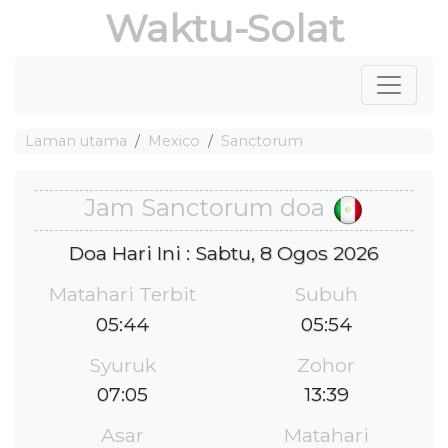
Waktu-Solat
Laman utama
Mexico
Sanctorum
Jam Sanctorum doa
Doa Hari Ini : Sabtu, 8 Ogos 2026
Matahari Terbit
Subuh
05:44
05:54
Syuruk
Zohor
07:05
13:39
Asar
Matahari