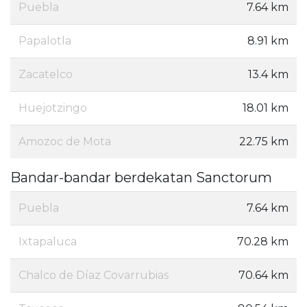
Puebla
7.64 km
Papalotla
8.91 km
Zacatelco
13.4 km
Huejotzingo
18.01 km
Amozoc de Mota
22.75 km
Bandar-bandar berdekatan Sanctorum
Puebla
7.64 km
Ixtapaluca
70.28 km
Chalco de Díaz Covarrubias
70.64 km