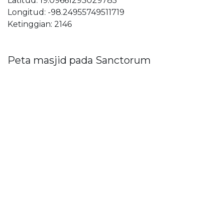
Latitud: 19.09661293029785
Longitud: -98.24955749511719
Ketinggian: 2146
Peta masjid pada Sanctorum