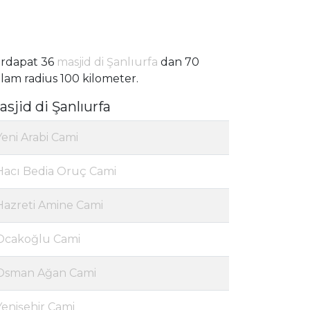
rdapat 36
masjid di Şanlıurfa
dan 70
lam radius 100 kilometer.
sjid di Şanlıurfa
Yeni Arabi Cami
Hacı Bedia Oruç Cami
Hazreti Amine Cami
Ocakoğlu Cami
Osman Ağan Cami
Yenişehir Cami