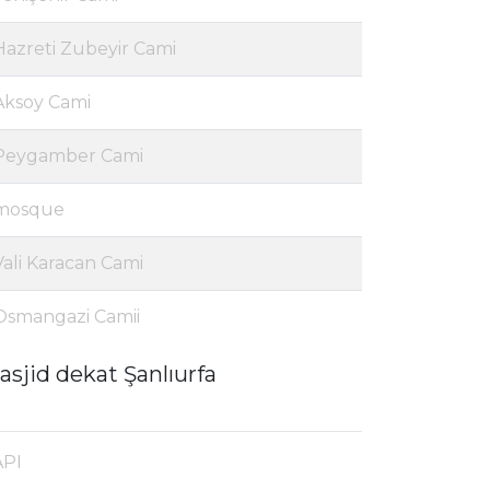
Hazreti Zubeyir Cami
Aksoy Cami
Peygamber Cami
mosque
Vali Karacan Cami
Osmangazi Camii
asjid dekat Şanlıurfa
API