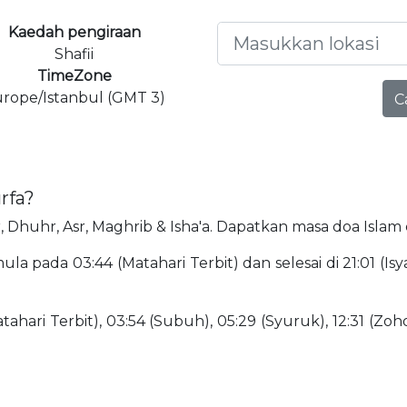
Kaedah pengiraan
Shafii
TimeZone
rope/Istanbul (GMT 3)
C
urfa?
jr, Dhuhr, Asr, Maghrib & Isha'a. Dapatkan masa doa Islam 
la pada 03:44 (Matahari Terbit) dan selesai di 21:01 (Isy
ahari Terbit), 03:54 (Subuh), 05:29 (Syuruk), 12:31 (Zohor