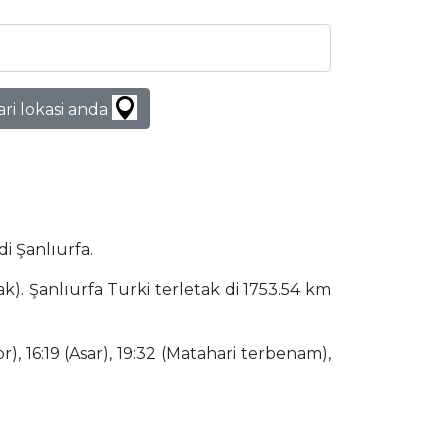
ari lokasi anda
di Şanlıurfa.
ak). Şanlıurfa Turki terletak di 1753.54 km
), 16:19 (Asar), 19:32 (Matahari terbenam),