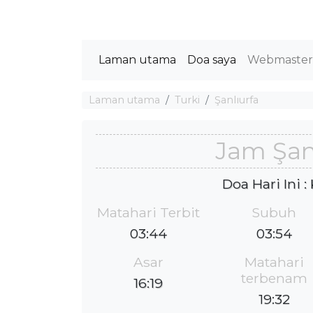
Laman utama
Doa saya
Webmaste
Laman utama
Turki
Şanlıurfa
Jam Şan
Doa Hari Ini 
Matahari Terbit
Subuh
03:44
03:54
Asar
Matahari
terbenam
16:19
19:32