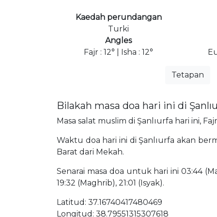
Kaedah perundangan
Turki
Angles
Fajr : 12° | Isha : 12°
Eu
Tetapan
Bilakah masa doa hari ini di Şanlı
Masa salat muslim di Şanlıurfa hari ini, Fa
Waktu doa hari ini di Şanlıurfa akan bermu
Barat dari Mekah.
Senarai masa doa untuk hari ini 03:44 (Mat
19:32 (Maghrib), 21:01 (Isyak).
Latitud: 37.16740417480469
Longitud: 38.79551315307618