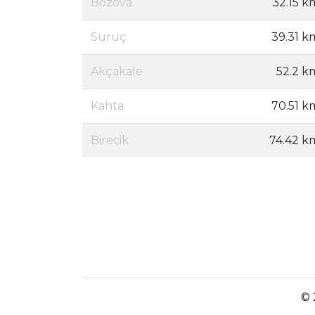
Bozova
32.15 k
Suruç
39.31 k
Akçakale
52.2 k
Kahta
70.51 k
Birecik
74.42 k
© 