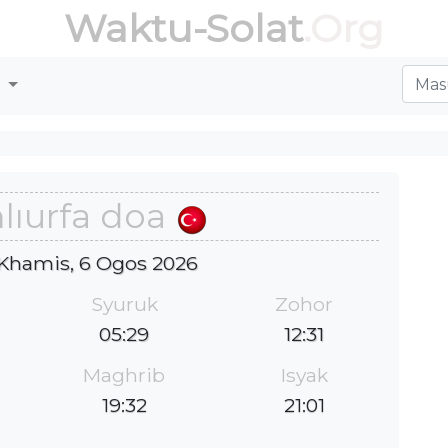
Waktu-Solat
.Org
r
lıurfa doa
: Khamis, 6 Ogos 2026
Syuruk
Zohor
05:29
12:31
Maghrib
Isyak
19:32
21:01