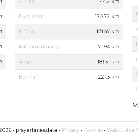
m
Al Bab
144.2 km
m
Diyarbakır
150.72 km
m
Elâzığ
171.47 km
m
Kahramanmaraş
171.94 km
m
Aleppo
181.51 km
Batman
221.3 km
M
2026 - prayertimes.date -
Privacy
-
Cookies
-
Waktu doa 