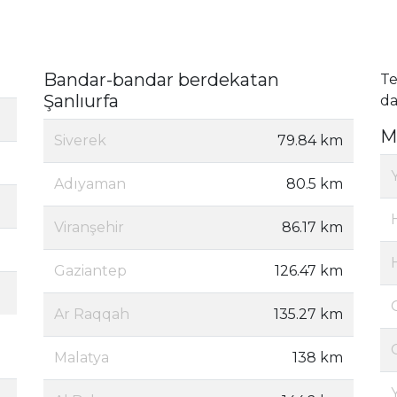
Bandar-bandar berdekatan
Te
Şanlıurfa
da
Ma
Siverek
79.84 km
Adıyaman
80.5 km
Viranşehir
86.17 km
Gaziantep
126.47 km
Ar Raqqah
135.27 km
Malatya
138 km