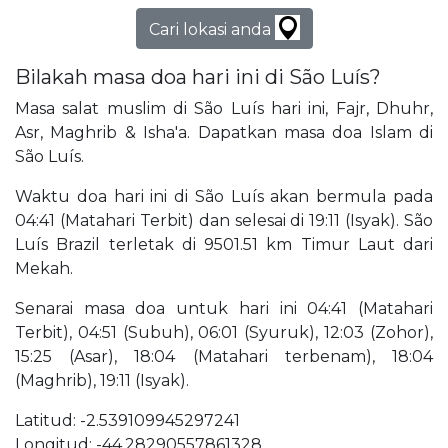
Cari lokasi anda
Bilakah masa doa hari ini di São Luís?
Masa salat muslim di São Luís hari ini, Fajr, Dhuhr,
Asr, Maghrib & Isha'a. Dapatkan masa doa Islam di
São Luís.
Waktu doa hari ini di São Luís akan bermula pada
04:41 (Matahari Terbit) dan selesai di 19:11 (Isyak). São
Luís Brazil terletak di 9501.51 km Timur Laut dari
Mekah.
Senarai masa doa untuk hari ini 04:41 (Matahari
Terbit), 04:51 (Subuh), 06:01 (Syuruk), 12:03 (Zohor),
15:25 (Asar), 18:04 (Matahari terbenam), 18:04
(Maghrib), 19:11 (Isyak).
Latitud: -2.539109945297241
Longitud: -44.28290557861328