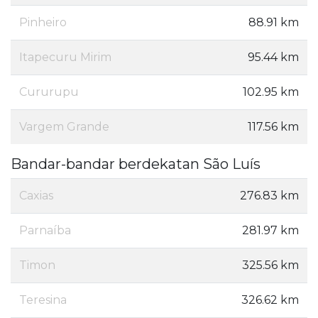
Pinheiro
88.91 km
Itapecuru Mirim
95.44 km
Cururupu
102.95 km
Vargem Grande
117.56 km
Bandar-bandar berdekatan São Luís
Caxias
276.83 km
Parnaíba
281.97 km
Timon
325.56 km
Teresina
326.62 km