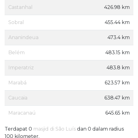
Castanhal
426.98 km
Sobral
455.44 km
Ananindeua
473.4 km
Belém
483.15 km
Imperatriz
483.8 km
Marabá
623.57 km
Caucaia
638.47 km
Maracanaú
645.65 km
Terdapat 0
masjid di São Luís
dan 0 dalam radius
100 kilometer.