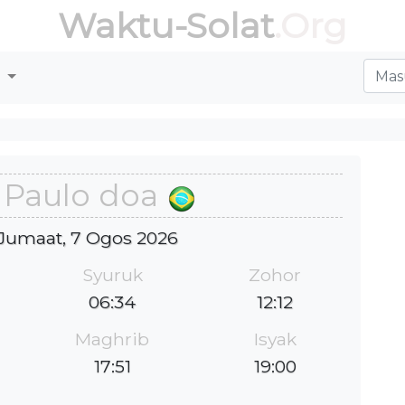
Waktu-Solat
.Org
r
 Paulo doa
: Jumaat, 7 Ogos 2026
Syuruk
Zohor
06:34
12:12
Maghrib
Isyak
17:51
19:00