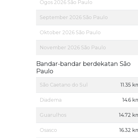
Ogos 2026 São Paulo
September 2026 São Paulo
Oktober 2026 São Paulo
November 2026 São Paulo
Bandar-bandar berdekatan São
Paulo
São Caetano do Sul
11.35 k
Diadema
14.6 k
Guarulhos
14.72 k
Osasco
16.32 k