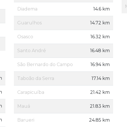
Diadema
14.6 km
Guarulhos
14.72 km
Osasco
16.32 km
Santo André
16.48 km
São Bernardo do Campo
16.94 km
m
Taboão da Serra
17.14 km
m
Carapicuíba
21.42 km
m
Mauá
21.83 km
m
Barueri
24.85 km