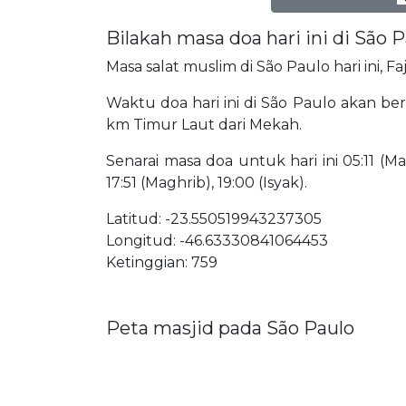
Bilakah masa doa hari ini di São 
Masa salat muslim di São Paulo hari ini, F
Waktu doa hari ini di São Paulo akan bermu
km Timur Laut dari Mekah.
Senarai masa doa untuk hari ini 05:11 (Mat
17:51 (Maghrib), 19:00 (Isyak).
Latitud: -23.550519943237305
Longitud: -46.63330841064453
Ketinggian: 759
Peta masjid pada São Paulo