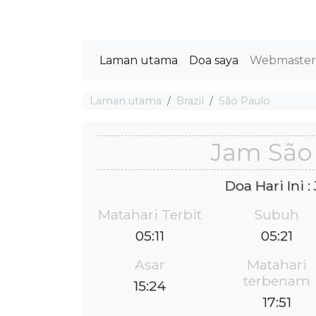
Laman utama
Doa saya
Webmaste
Laman utama
Brazil
São Paulo
Jam São
Doa Hari Ini 
Matahari Terbit
Subuh
05:11
05:21
Asar
Matahari
terbenam
15:24
17:51