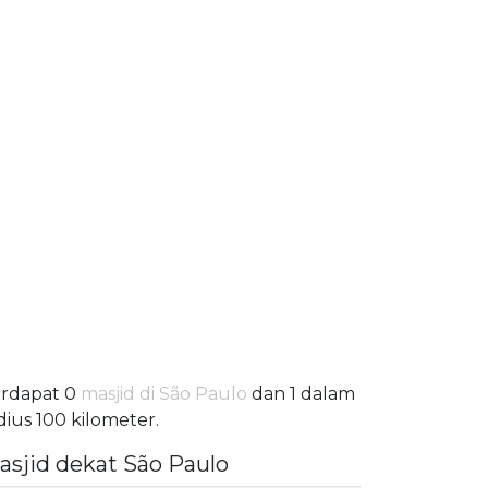
rdapat 0
masjid di São Paulo
dan 1 dalam
dius 100 kilometer.
asjid dekat São Paulo