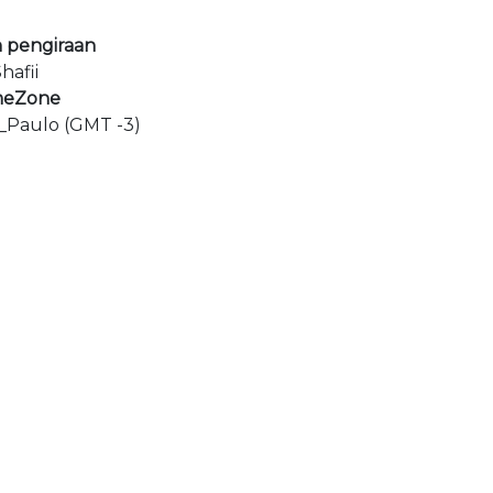
 pengiraan
hafii
meZone
_Paulo (GMT -3)