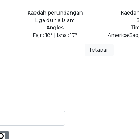
Kaedah perundangan
Kaedah
Liga dunia Islam
S
Angles
Ti
Fajr : 18° | Isha : 17°
America/Sao
Tetapan