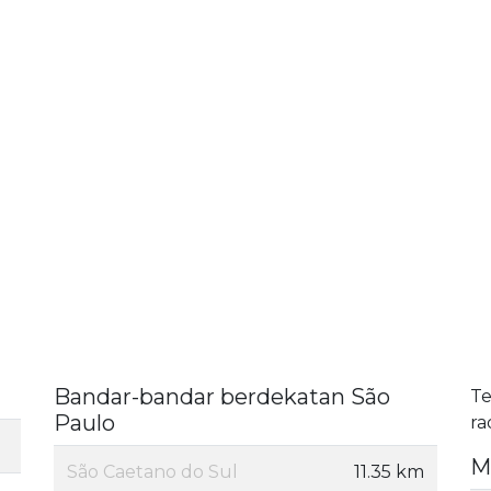
Bandar-bandar berdekatan São
Te
Paulo
ra
M
São Caetano do Sul
11.35 km