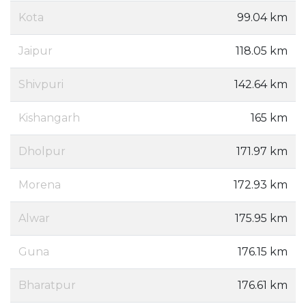
Kota
99.04 km
Jaipur
118.05 km
Shivpuri
142.64 km
Kishangarh
165 km
Dholpur
171.97 km
Morena
172.93 km
Alwar
175.95 km
Guna
176.15 km
Bharatpur
176.61 km