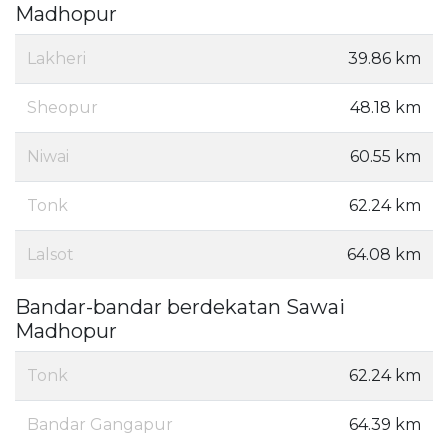
Madhopur
Lakheri
39.86 km
Sheopur
48.18 km
Niwai
60.55 km
Tonk
62.24 km
Lalsot
64.08 km
Bandar-bandar berdekatan Sawai
Madhopur
Tonk
62.24 km
Bandar Gangapur
64.39 km