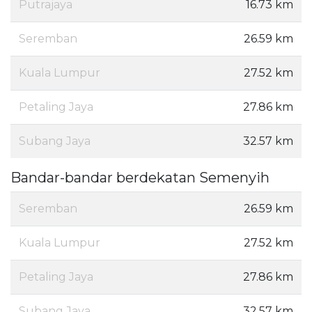
Putrajaya
16.73 km
Seremban
26.59 km
Kuala Lumpur
27.52 km
Petaling Jaya
27.86 km
Subang Jaya
32.57 km
Bandar-bandar berdekatan Semenyih
Seremban
26.59 km
Kuala Lumpur
27.52 km
Petaling Jaya
27.86 km
Subang Jaya
32.57 km