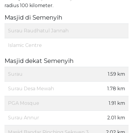
radius 100 kilometer.
Masjid di Semenyih
Surau Raudhatul Jannah
Islamic Centre
Masjid dekat Semenyih
Surau
1.59 km
Surau Desa Mewah
1.78 km
PGA Mosque
1.91 km
Surau Annur
2.01 km
Masjid Bandar Rinching Seksyen 3
2.02 km