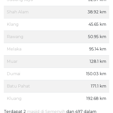
Shah Alam
38.92 km
Klang
45.65 km
Rawang
50.95 km
Melaka
95.14 km
Muar
128.1 km
Dumai
150.03 km
Batu Pahat
171.1 km
Kluang
192.68 km
Terdapat 2
masjid di Semenyih
dan 497 dalam