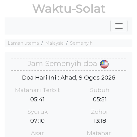
Waktu-Solat
Laman utama
Malaysia
Semenyih
Jam Semenyih doa
Doa Hari Ini : Ahad, 9 Ogos 2026
Matahari Terbit
Subuh
05:41
05:51
Syuruk
Zohor
07:10
13:18
Asar
Matahari