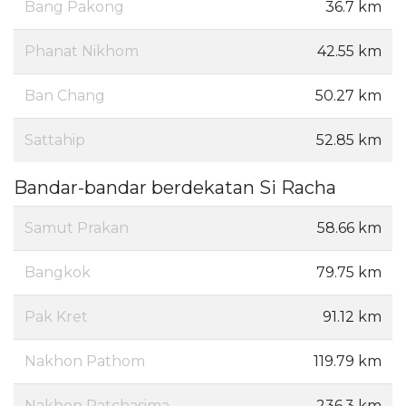
Bang Pakong
36.7 km
Phanat Nikhom
42.55 km
Ban Chang
50.27 km
Sattahip
52.85 km
Bandar-bandar berdekatan Si Racha
Samut Prakan
58.66 km
Bangkok
79.75 km
Pak Kret
91.12 km
Nakhon Pathom
119.79 km
Nakhon Ratchasima
236.3 km