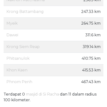
Krong Battambang
247.33 km
Myeik
264.75 km
Dawei
311.6 km
Krong Siem Reap
319.14 km
Phitsanulok
410.75 km
Khon Kaen
415.53 km
Phnom Penh
467.43 km
Terdapat 0
masjid di Si Racha
dan 11 dalam radius
100 kilometer.