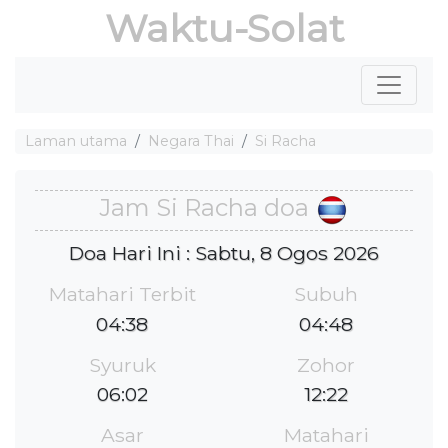
Waktu-Solat
Laman utama
Negara Thai
Si Racha
Jam Si Racha doa
Doa Hari Ini : Sabtu, 8 Ogos 2026
Matahari Terbit
Subuh
04:38
04:48
Syuruk
Zohor
06:02
12:22
Asar
Matahari