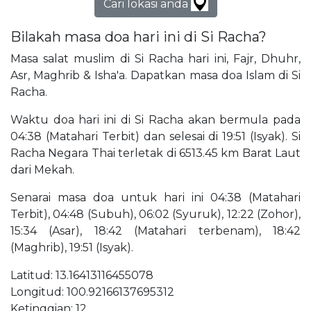
Cari lokasi anda
Bilakah masa doa hari ini di Si Racha?
Masa salat muslim di Si Racha hari ini, Fajr, Dhuhr,
Asr, Maghrib & Isha'a. Dapatkan masa doa Islam di Si
Racha.
Waktu doa hari ini di Si Racha akan bermula pada
04:38 (Matahari Terbit) dan selesai di 19:51 (Isyak). Si
Racha Negara Thai terletak di 6513.45 km Barat Laut
dari Mekah.
Senarai masa doa untuk hari ini 04:38 (Matahari
Terbit), 04:48 (Subuh), 06:02 (Syuruk), 12:22 (Zohor),
15:34 (Asar), 18:42 (Matahari terbenam), 18:42
(Maghrib), 19:51 (Isyak).
Latitud: 13.16413116455078
Longitud: 100.92166137695312
Ketinggian: 12