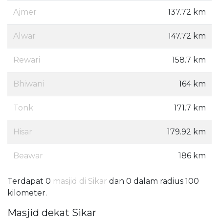
Ajmer
137.72 km
Alwar
147.72 km
Rewari
158.7 km
Bhiwani
164 km
Tonk
171.7 km
Hisar
179.92 km
Beawar
186 km
Terdapat 0
masjid di Sikar
dan 0 dalam radius 100
kilometer.
Masjid dekat Sikar