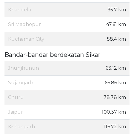
Khandela
35.7 km
Sri Madhopur
47.61 km
Kuchaman City
58.4 km
Bandar-bandar berdekatan Sikar
Jhunjhunun
63.12 km
Sujangarh
66.86 km
Churu
78.78 km
Jaipur
100.37 km
Kishangarh
116.72 km