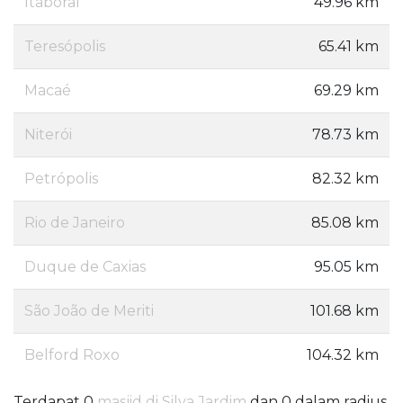
Itaboraí
49.96 km
Teresópolis
65.41 km
Macaé
69.29 km
Niterói
78.73 km
Petrópolis
82.32 km
Rio de Janeiro
85.08 km
Duque de Caxias
95.05 km
São João de Meriti
101.68 km
Belford Roxo
104.32 km
Terdapat 0
masjid di Silva Jardim
dan 0 dalam radius