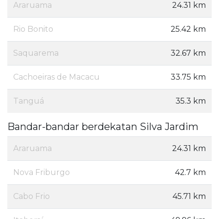
Araruama
24.31 km
Rio Bonito
25.42 km
Saquarema
32.67 km
Cachoeiras de Macacu
33.75 km
Tanguá
35.3 km
Bandar-bandar berdekatan Silva Jardim
Araruama
24.31 km
Nova Friburgo
42.7 km
Cabo Frio
45.71 km