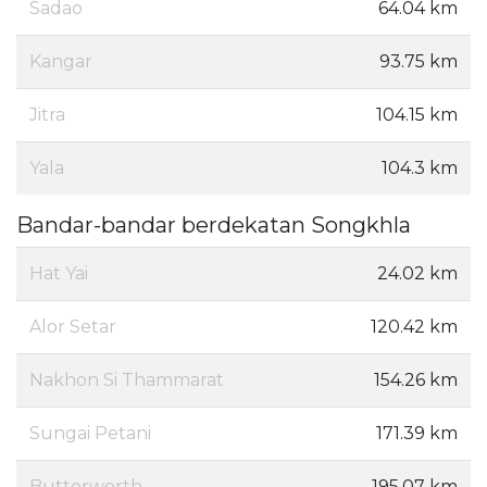
Sadao
64.04 km
Kangar
93.75 km
Jitra
104.15 km
Yala
104.3 km
Bandar-bandar berdekatan Songkhla
Hat Yai
24.02 km
Alor Setar
120.42 km
Nakhon Si Thammarat
154.26 km
Sungai Petani
171.39 km
Butterworth
195.07 km