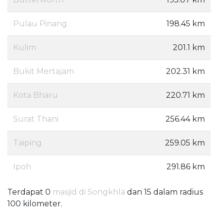
Pulau Pinang
198.45 km
Kulim
201.1 km
Bukit Mertajam
202.31 km
Kota Bharu
220.71 km
Surat Thani
256.44 km
Taiping
259.05 km
Ipoh
291.86 km
Terdapat 0
masjid di Songkhla
dan 15 dalam radius
100 kilometer.