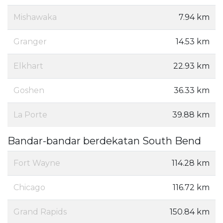
Mishawaka
7.94 km
Granger
14.53 km
Elkhart
22.93 km
Goshen
36.33 km
La Porte
39.88 km
Bandar-bandar berdekatan South Bend
Fort Wayne
114.28 km
Chicago
116.72 km
Grand Rapids
150.84 km