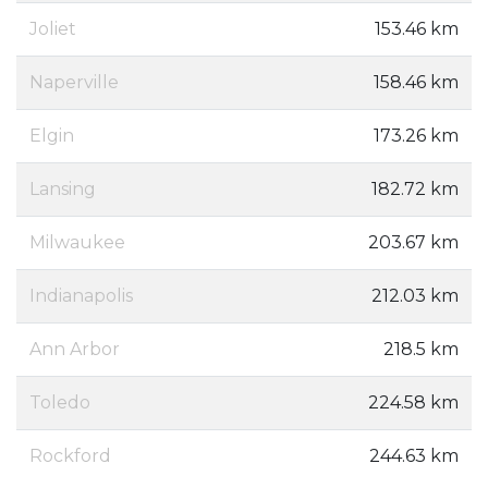
Joliet
153.46 km
Naperville
158.46 km
Elgin
173.26 km
Lansing
182.72 km
Milwaukee
203.67 km
Indianapolis
212.03 km
Ann Arbor
218.5 km
Toledo
224.58 km
Rockford
244.63 km