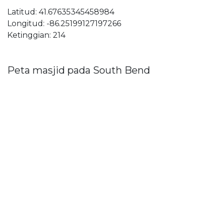
Latitud: 41.67635345458984
Longitud: -86.25199127197266
Ketinggian: 214
Peta masjid pada South Bend