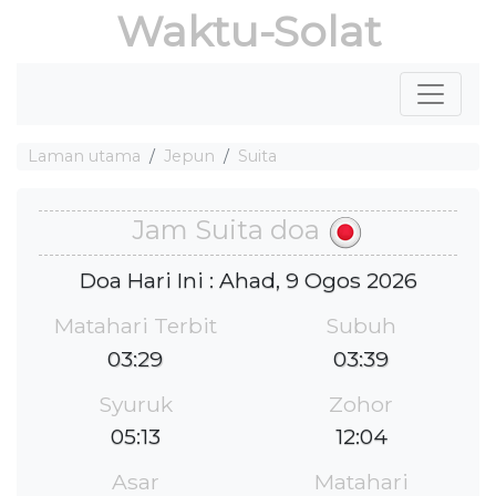
Waktu-Solat
Laman utama
Jepun
Suita
Jam Suita doa
Doa Hari Ini : Ahad, 9 Ogos 2026
Matahari Terbit
Subuh
03:29
03:39
Syuruk
Zohor
05:13
12:04
Asar
Matahari