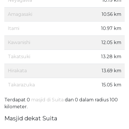
Neyagawa
10.19 km
Amagasaki
10.56 km
Itami
10.97 km
Kawanishi
12.05 km
Takatsuki
13.28 km
Hirakata
13.69 km
Takarazuka
15.05 km
Terdapat 0
masjid di Suita
dan 0 dalam radius 100
kilometer.
Masjid dekat Suita