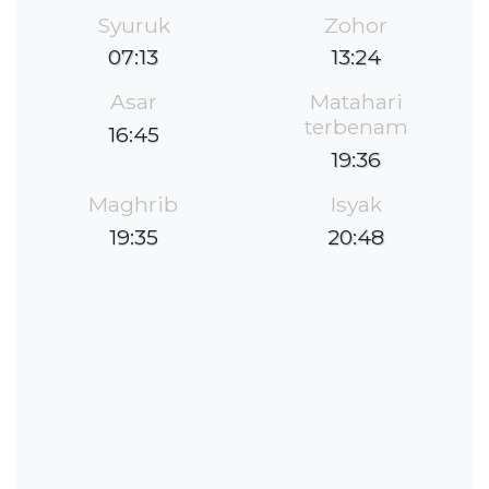
Syuruk
Zohor
07:13
13:24
Asar
Matahari
terbenam
16:45
19:36
Maghrib
Isyak
19:35
20:48