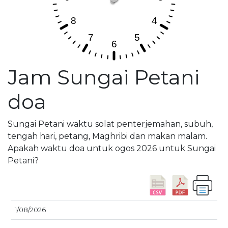
Jam Sungai Petani
doa
Sungai Petani waktu solat penterjemahan, subuh,
tengah hari, petang, Maghribi dan makan malam.
Apakah waktu doa untuk ogos 2026 untuk Sungai
Petani?
M
1/08/2026
TARIKH
SUBUH
SYURUK
ZOHOR
ASAR
T