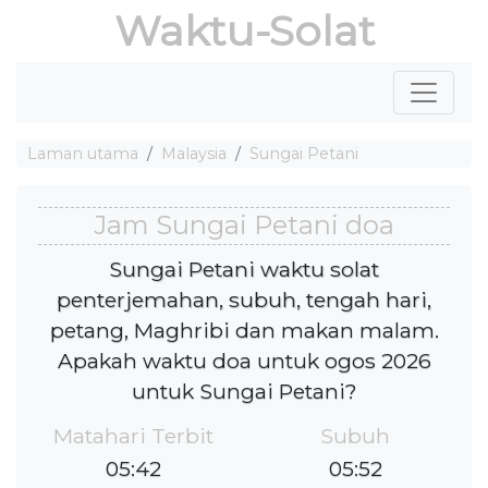
Waktu-Solat
Laman utama
Malaysia
Sungai Petani
Jam Sungai Petani doa
Sungai Petani waktu solat
penterjemahan, subuh, tengah hari,
petang, Maghribi dan makan malam.
Apakah waktu doa untuk ogos 2026
untuk Sungai Petani?
Matahari Terbit
Subuh
05:42
05:52