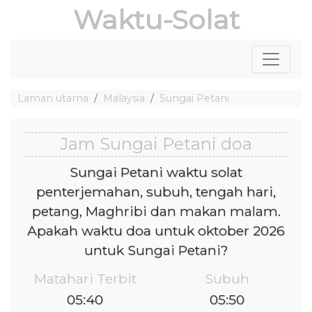
Waktu-Solat
Laman utama
Malaysia
Sungai Petani
Jam Sungai Petani doa
Sungai Petani waktu solat
penterjemahan, subuh, tengah hari,
petang, Maghribi dan makan malam.
Apakah waktu doa untuk oktober 2026
untuk Sungai Petani?
Matahari Terbit
Subuh
05:40
05:50