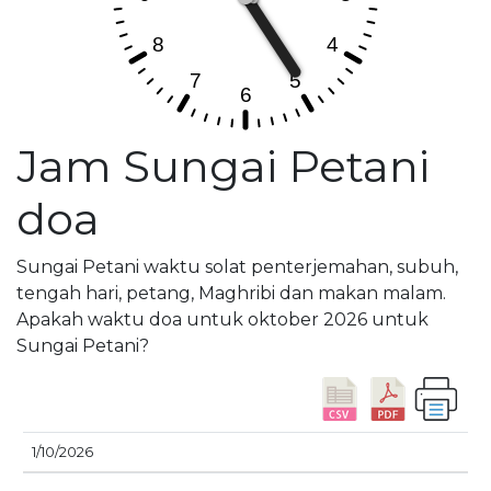
Jam Sungai Petani
doa
Sungai Petani waktu solat penterjemahan, subuh,
tengah hari, petang, Maghribi dan makan malam.
Apakah waktu doa untuk oktober 2026 untuk
Sungai Petani?
M
1/10/2026
TARIKH
SUBUH
SYURUK
ZOHOR
ASAR
T