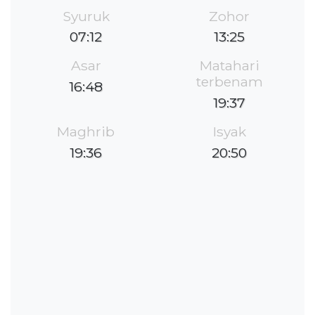
Syuruk
Zohor
07:12
13:25
Asar
Matahari
terbenam
16:48
19:37
Maghrib
Isyak
19:36
20:50