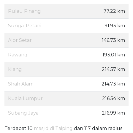
Pulau Pinang
77.22 km
Sungai Petani
91.93 km
Alor Setar
146.73 km
Rawang
193.01 km
Klang
214.57 km
Shah Alam
214.73 km
Kuala Lumpur
216.54 km
Subang Jaya
216.99 km
Terdapat 10
masjid di Taiping
dan 117 dalam radius