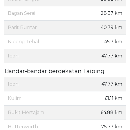
Bagan Serai
28.37 km
Parit Buntar
40.79 km
Nibong Tebal
45.7 km
Ipoh
47.77 km
Bandar-bandar berdekatan Taiping
Ipoh
47.77 km
Kulim
61.11 km
Bukit Mertajam
64.88 km
Butterworth
75.77 km