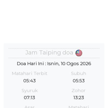
Jam Taiping doa
Doa Hari Ini : Isnin, 10 Ogos 2026
Matahari Terbit
Subuh
05:43
05:53
Syuruk
Zohor
07:13
13:23
Asar
Matahari