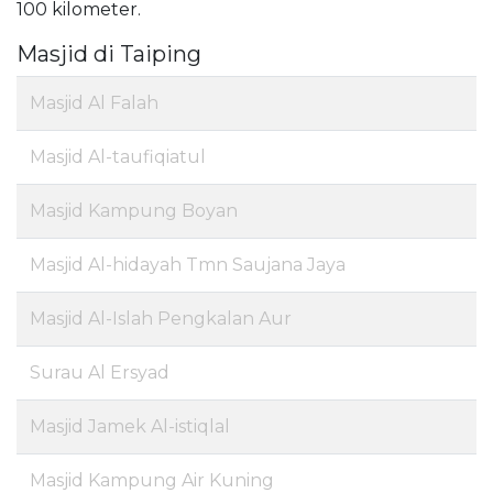
100 kilometer.
Masjid di Taiping
Masjid Al Falah
Masjid Al-taufiqiatul
Masjid Kampung Boyan
Masjid Al-hidayah Tmn Saujana Jaya
Masjid Al-Islah Pengkalan Aur
Surau Al Ersyad
Masjid Jamek Al-istiqlal
Masjid Kampung Air Kuning