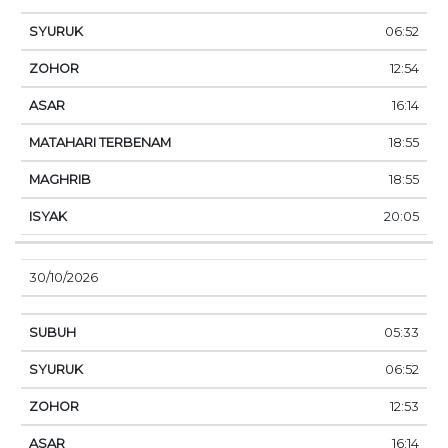
06:52
12:54
16:14
18:55
18:55
20:05
30/10/2026
05:33
06:52
12:53
16:14