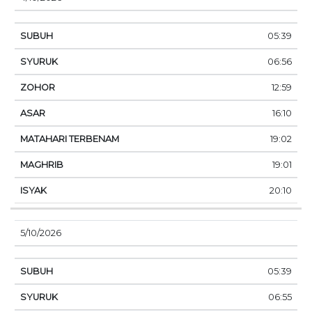
05:39
06:56
12:59
16:10
19:02
19:01
20:10
5/10/2026
05:39
06:55