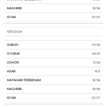
18:58
20:07
15/10/2026
05:36
06:53
12:56
16:11
18:58
18:58
20:07