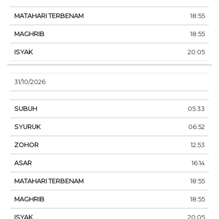
18:55
18:55
20:05
31/10/2026
05:33
06:52
12:53
16:14
18:55
18:55
20:05