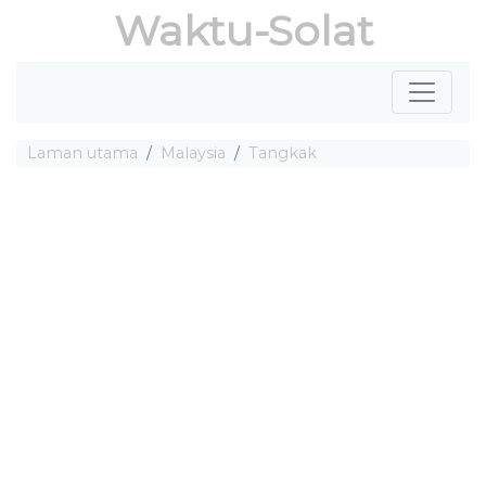
Waktu-Solat
Laman utama
Malaysia
Tangkak