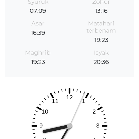
Syuruk
Zohor
07:09
13:16
Asar
Matahari
terbenam
16:39
19:23
Maghrib
Isyak
19:23
20:36