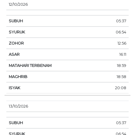
12/10/2026
05:37
06:54
12:56
16:11
18:59
18:58
20:08
13/10/2026
05:37
06:54