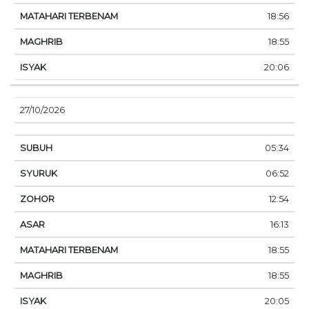
18:56
18:55
20:06
27/10/2026
05:34
06:52
12:54
16:13
18:55
18:55
20:05