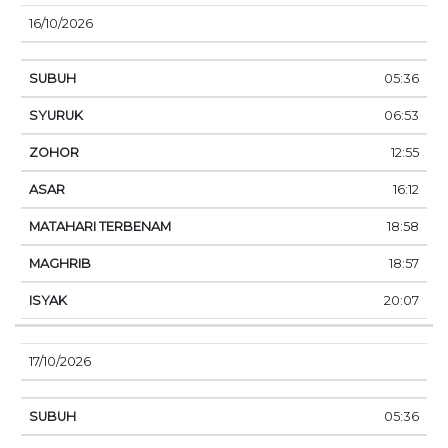
16/10/2026
05:36
06:53
12:55
16:12
18:58
18:57
20:07
17/10/2026
05:36