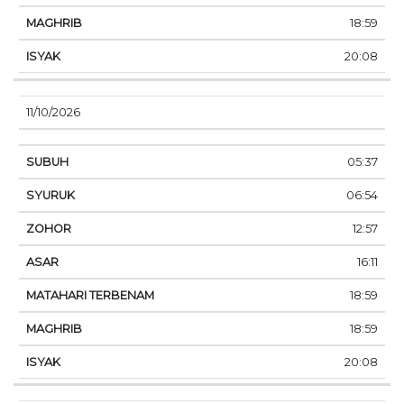
18:59
20:08
11/10/2026
05:37
06:54
12:57
16:11
18:59
18:59
20:08