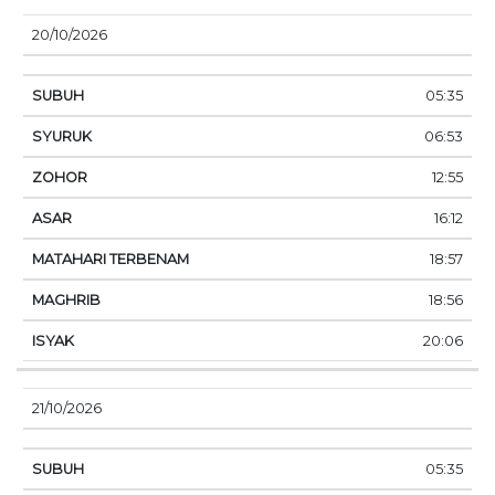
20/10/2026
05:35
06:53
12:55
16:12
18:57
18:56
20:06
21/10/2026
05:35