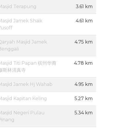
Masjid Terapung
3.61 km
Masjid Jamek Shaik
4.61 km
Yusoff
Qaryah Masjid Jamek
4.75 km
Benggali
Masjid Titi Papan 槟州华裔
4.78 km
穆斯林清真寺
Masjid Jamek Hj Wahab
4.95 km
Masjid Kapitan Keling
5.27 km
Masjid Negeri Pulau
5.34 km
Pinang