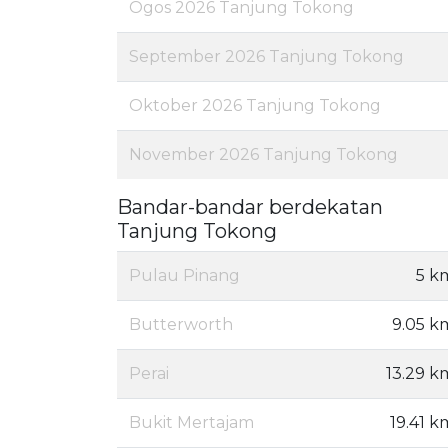
Ogos 2026 Tanjung Tokong
September 2026 Tanjung Tokong
Oktober 2026 Tanjung Tokong
November 2026 Tanjung Tokong
Bandar-bandar berdekatan
Tanjung Tokong
Pulau Pinang
5 k
Butterworth
9.05 k
Perai
13.29 k
Bukit Mertajam
19.41 k