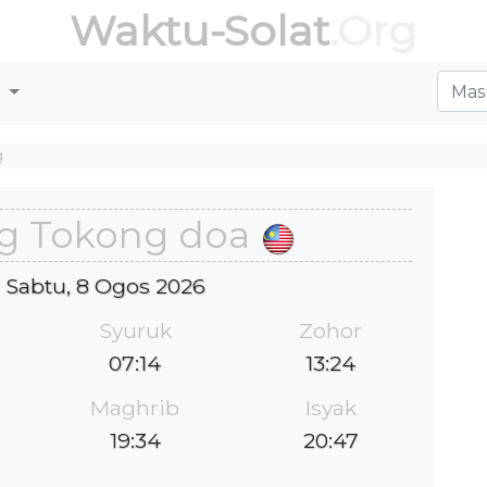
Waktu-Solat
.Org
r
g
g Tokong doa
 : Sabtu, 8 Ogos 2026
Syuruk
Zohor
07:14
13:24
Maghrib
Isyak
19:34
20:47