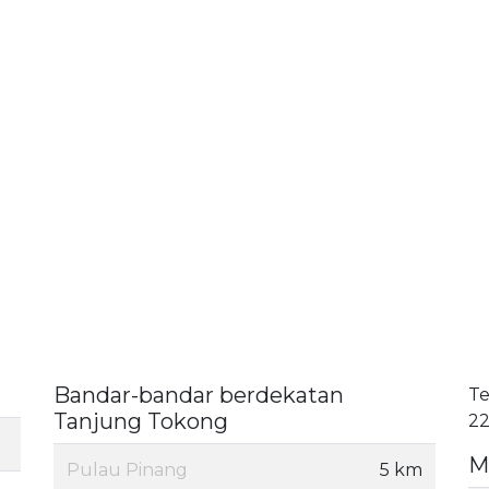
Bandar-bandar berdekatan
Te
Tanjung Tokong
22
M
Pulau Pinang
5 km