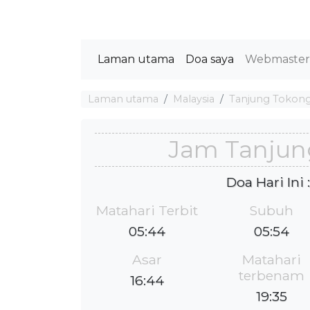
Laman utama
Doa saya
Webmaste
Laman utama
Malaysia
Tanjung Tokon
Jam Tanjun
Doa Hari Ini
Matahari Terbit
Subuh
05:44
05:54
Asar
Matahari
terbenam
16:44
19:35