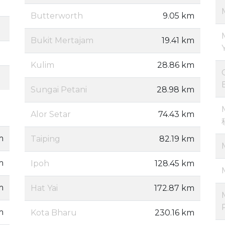
Butterworth
9.05 km
Bukit Mertajam
19.41 km
Kulim
28.86 km
Sungai Petani
28.98 km
Alor Setar
74.43 km
m
Taiping
82.19 km
m
Ipoh
128.45 km
m
Hat Yai
172.87 km
m
Kota Bharu
230.16 km