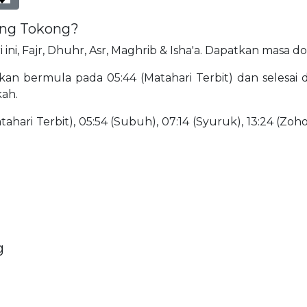
jung Tokong?
ini, Fajr, Dhuhr, Asr, Maghrib & Isha'a. Dapatkan masa d
an bermula pada 05:44 (Matahari Terbit) dan selesai d
kah.
ahari Terbit), 05:54 (Subuh), 07:14 (Syuruk), 13:24 (Zohor
g