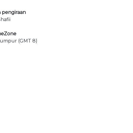
 pengiraan
hafii
meZone
Lumpur (GMT 8)