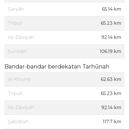
Ġaryān
65.14 km
Tripoli
65.23 km
Az-Zāwiyah
92.14 km
Şurmān
106.19 km
Bandar-bandar berdekatan Tarhūnah
Al-Khums
62.63 km
Tripoli
65.23 km
Az-Zāwiyah
92.14 km
Şabrātah
117.7 km