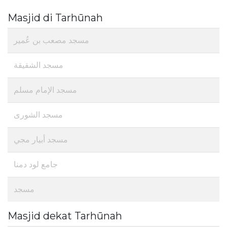
Masjid di Tarhūnah
مسجد مصعب بن عُمير
مسجد الشقيقة
مسجد الإمام مسلم
مسجد الشورى
مسجد أبيار مجي
جامع لود دمنا
مسجد
Masjid dekat Tarhūnah