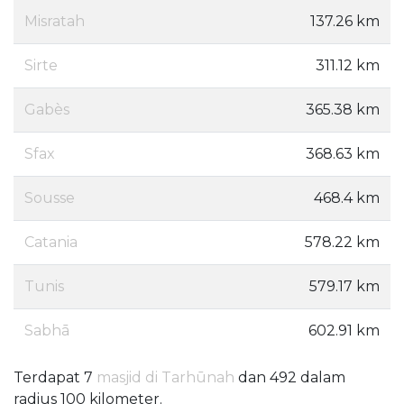
Misratah
137.26 km
Sirte
311.12 km
Gabès
365.38 km
Sfax
368.63 km
Sousse
468.4 km
Catania
578.22 km
Tunis
579.17 km
Sabhā
602.91 km
Terdapat 7
masjid di Tarhūnah
dan 492 dalam
radius 100 kilometer.