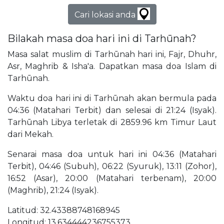
Cari lokasi anda
Bilakah masa doa hari ini di Tarhūnah?
Masa salat muslim di Tarhūnah hari ini, Fajr, Dhuhr,
Asr, Maghrib & Isha'a. Dapatkan masa doa Islam di
Tarhūnah.
Waktu doa hari ini di Tarhūnah akan bermula pada
04:36 (Matahari Terbit) dan selesai di 21:24 (Isyak).
Tarhūnah Libya terletak di 2859.96 km Timur Laut
dari Mekah.
Senarai masa doa untuk hari ini 04:36 (Matahari
Terbit), 04:46 (Subuh), 06:22 (Syuruk), 13:11 (Zohor),
16:52 (Asar), 20:00 (Matahari terbenam), 20:00
(Maghrib), 21:24 (Isyak).
Latitud: 32.43388748168945
Longitud: 13.634444236755373