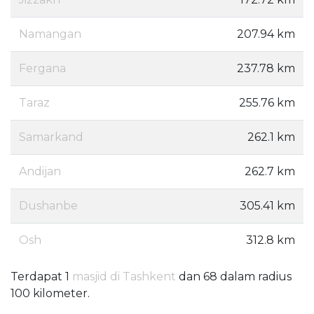
Namangan
207.94 km
Fergana
237.78 km
Taraz
255.76 km
Samarkand
262.1 km
Andijan
262.7 km
Dushanbe
305.41 km
Osh
312.8 km
Terdapat 1
masjid di Tashkent
dan 68 dalam radius
100 kilometer.