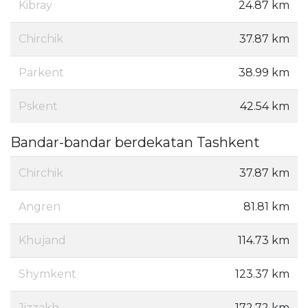
Kibray
24.87 km
Chirchik
37.87 km
Parkent
38.99 km
Pskent
42.54 km
Bandar-bandar berdekatan Tashkent
Chirchik
37.87 km
Angren
81.81 km
Khujand
114.73 km
Shymkent
123.37 km
Jizzakh
172.72 km