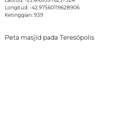
Latitud: -22.41695976257324
Longitud: -42.97560119628906
Ketinggian: 939
Peta masjid pada Teresópolis