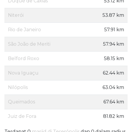
Duque de Caxias
53.12 km
Niterói
53.87 km
Rio de Janeiro
57.91 km
São João de Meriti
57.94 km
Belford Roxo
58.15 km
Nova Iguaçu
62.44 km
Nilópolis
63.04 km
Queimados
67.64 km
Juiz de Fora
81.82 km
Terdapat 0
masjid di Teresópolis
dan 0 dalam radius