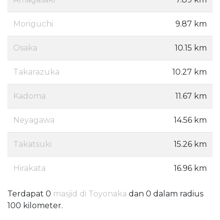
Moriguchi
9.87 km
Osaka
10.15 km
Takarazuka
10.27 km
Kadoma
11.67 km
Neyagawa
14.56 km
Takatsuki
15.26 km
Hirakata
16.96 km
Terdapat 0
masjid di Toyonaka
dan 0 dalam radius
100 kilometer.