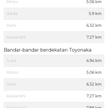
Minoo
5.06 km
Ikeda
5.9 km
Itami
6.32 km
Kawanishi
7.27 km
Bandar-bandar berdekatan Toyonaka
Suita
4.94 km
Minoo
5.06 km
Itami
6.32 km
Kawanishi
7.27 km
Amagasaki
7.89 km