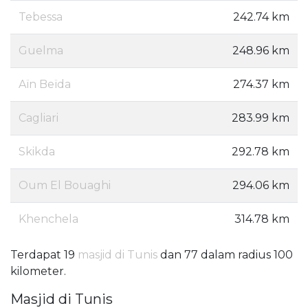
Tebessa
242.74 km
Guelma
248.96 km
Aïn Beïda
274.37 km
Cagliari
283.99 km
Skikda
292.78 km
Oum El Bouaghi
294.06 km
Khenchela
314.78 km
Terdapat 19
masjid di Tunis
dan 77 dalam radius 100
kilometer.
Masjid di Tunis