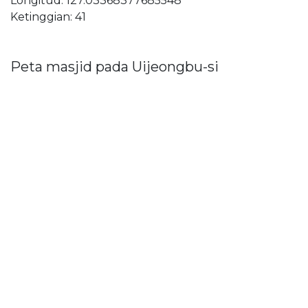
Longitud: 127.03368377685548
Ketinggian: 41
Peta masjid pada Uijeongbu-si