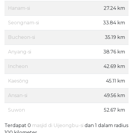
Hanam-si
27.24 km
Seongnam-si
33.84 km
Bucheon-si
35.19 km
Anyang-si
38.76 km
Incheon
42.69 km
Kaesŏng
45.11 km
Ansan-si
49.56 km
Suwon
52.67 km
Terdapat 0
masjid di Uijeongbu-si
dan 1 dalam radius
100 kilometer.