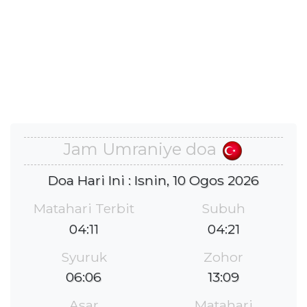
Jam Umraniye doa
Doa Hari Ini : Isnin, 10 Ogos 2026
Matahari Terbit
Subuh
04:11
04:21
Syuruk
Zohor
06:06
13:09
Asar
Matahari