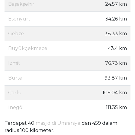
Başakşehir
24.57 km
Esenyurt
34.26 km
Gebze
38.33 km
Büyükçekmece
43.4 km
Izmit
76.73 km
Bursa
93.87 km
Çorlu
109.04 km
İnegöl
111.35 km
Terdapat 40
masjid di Umraniye
dan 459 dalam
radius 100 kilometer.