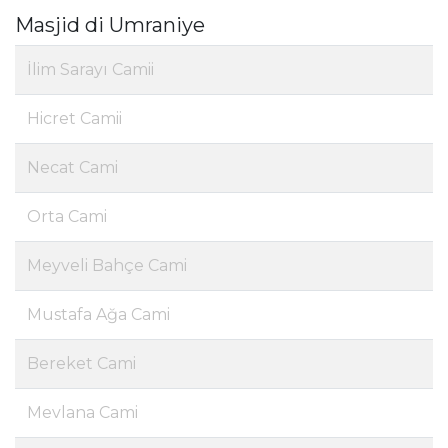
Masjid di Umraniye
İlim Sarayı Camii
Hicret Camii
Necat Cami
Orta Cami
Meyveli Bahçe Cami
Mustafa Ağa Cami
Bereket Cami
Mevlana Cami