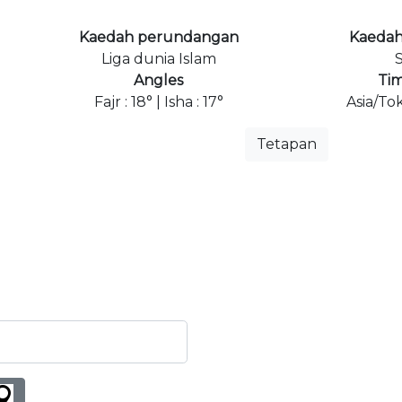
Kaedah perundangan
Kaedah
Liga dunia Islam
S
Angles
Ti
Fajr : 18° | Isha : 17°
Asia/To
Tetapan