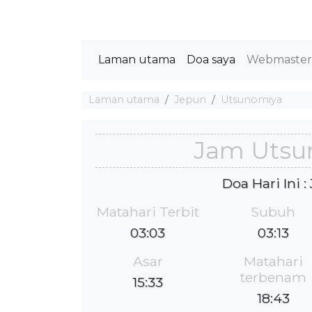
Laman utama
Doa saya
Webmaste
Laman utama
Jepun
Utsunomiya
Jam Utsu
Doa Hari Ini 
Matahari Terbit
Subuh
03:03
03:13
Asar
Matahari
terbenam
15:33
18:43