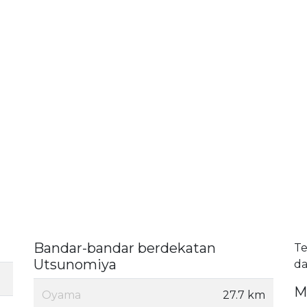
Bandar-bandar berdekatan
Te
Utsunomiya
da
M
Oyama
27.7 km