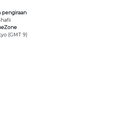
 pengiraan
hafii
meZone
kyo (GMT 9)