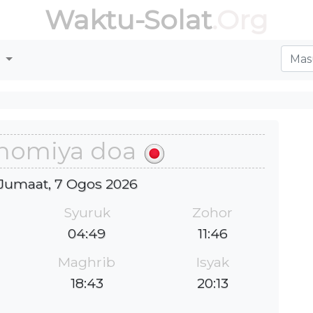
Waktu-Solat
.Org
r
nomiya doa
: Jumaat, 7 Ogos 2026
Syuruk
Zohor
04:49
11:46
Maghrib
Isyak
18:43
20:13