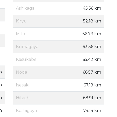
Ashikaga
45.56 km
Kiryu
52.18 km
Mito
56.73 km
Kumagaya
63.36 km
Kasukabe
65.42 km
m
Noda
66.57 km
m
Isesaki
67.19 km
m
Hitachi
68.91 km
m
Koshigaya
74.14 km