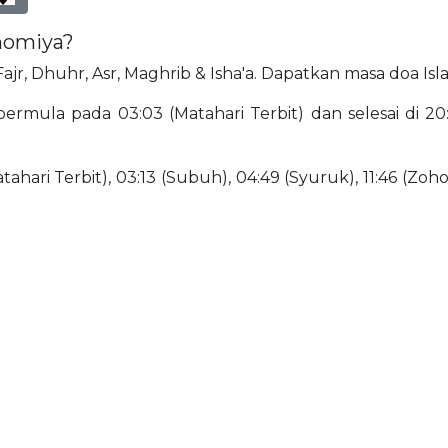
unomiya?
 Fajr, Dhuhr, Asr, Maghrib & Isha'a. Dapatkan masa doa Is
ermula pada 03:03 (Matahari Terbit) dan selesai di 20:
ahari Terbit), 03:13 (Subuh), 04:49 (Syuruk), 11:46 (Zohor