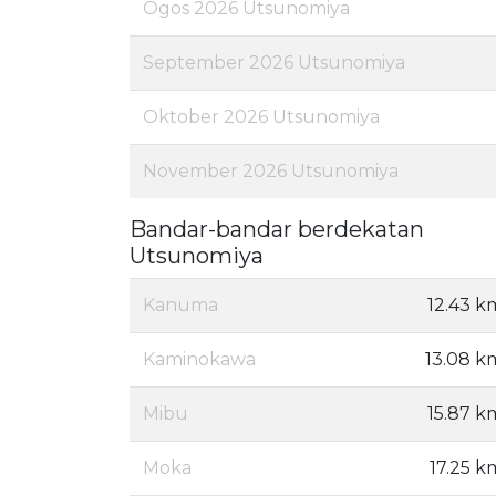
Ogos 2026 Utsunomiya
September 2026 Utsunomiya
Oktober 2026 Utsunomiya
November 2026 Utsunomiya
Bandar-bandar berdekatan
Utsunomiya
Kanuma
12.43 k
Kaminokawa
13.08 k
Mibu
15.87 k
Moka
17.25 k