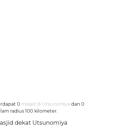
rdapat 0
masjid di Utsunomiya
dan 0
lam radius 100 kilometer.
asjid dekat Utsunomiya