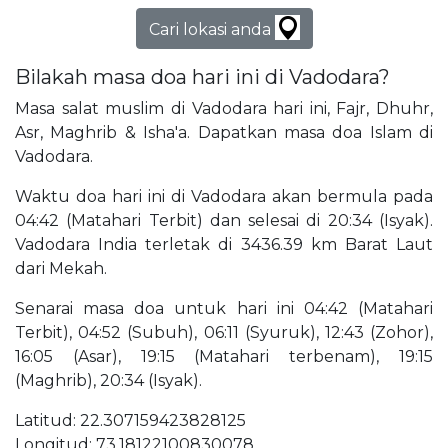
Cari lokasi anda
Bilakah masa doa hari ini di Vadodara?
Masa salat muslim di Vadodara hari ini, Fajr, Dhuhr,
Asr, Maghrib & Isha'a. Dapatkan masa doa Islam di
Vadodara.
Waktu doa hari ini di Vadodara akan bermula pada
04:42 (Matahari Terbit) dan selesai di 20:34 (Isyak).
Vadodara India terletak di 3436.39 km Barat Laut
dari Mekah.
Senarai masa doa untuk hari ini 04:42 (Matahari
Terbit), 04:52 (Subuh), 06:11 (Syuruk), 12:43 (Zohor),
16:05 (Asar), 19:15 (Matahari terbenam), 19:15
(Maghrib), 20:34 (Isyak).
Latitud: 22.307159423828125
Longitud: 73.18122100830078