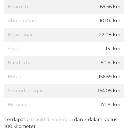
Bharuch
69.36 km
Ahmedabad
101.01 km
Bhavnagar
122.08 km
Surat
131 km
Nandurbar
150.61 km
Botad
156.69 km
Surendranagar
164.09 km
Bilimora
171.61 km
Terdapat 0
masjid di Vadodara
dan 2 dalam radius
100 kilometer.