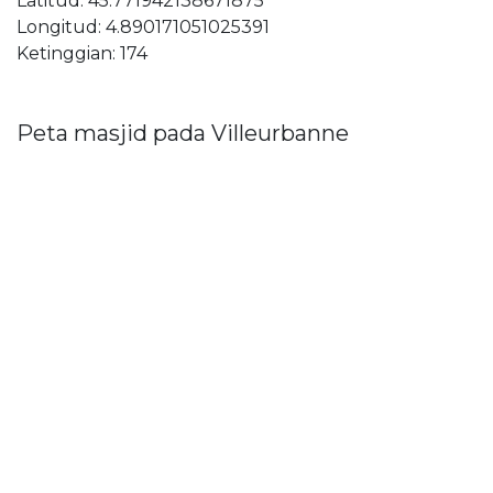
Latitud: 45.771942138671875
Longitud: 4.890171051025391
Ketinggian: 174
Peta masjid pada Villeurbanne