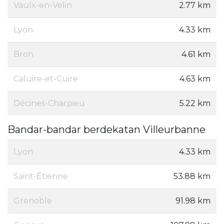
Vaulx-en-Velin
2.77 km
Lyon
4.33 km
Bron
4.61 km
Caluire-et-Cuire
4.63 km
Décines-Charpieu
5.22 km
Bandar-bandar berdekatan Villeurbanne
Lyon
4.33 km
Saint-Étienne
53.88 km
Grenoble
91.98 km