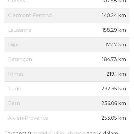
Geneva
107.98 km
Clermont-Ferrand
140.24 km
Lausanne
158.29 km
Dijon
172.7 km
Besançon
184.73 km
Nîmes
219.1 km
Turin
232.35 km
Bern
236.06 km
Aix-en-Provence
253.05 km
Terdapat 0
masjid di Villeurbanne
dan 14 dalam