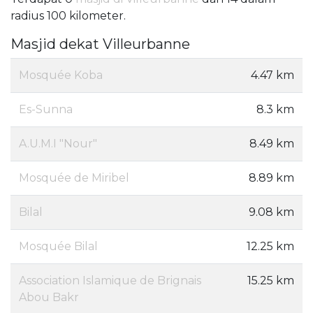
radius 100 kilometer.
Masjid dekat Villeurbanne
Mosquée Koba
4.47 km
Es-Sunna
8.3 km
A.U.M.I "Nour"
8.49 km
Mosquée de Miribel
8.89 km
Bilal
9.08 km
Mosquée Bilal
12.25 km
Association Islamique de Brignais
15.25 km
Abou Bakr