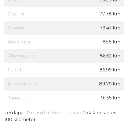
Osan-si
77.78 km
Suwon
79.47 km
Anyang-si
85.5 km
Cheongju-si
86.62 km
Seoul
86.99 km
Uijeongbu-si
89.79 km
Yangju-si
91.55 km
Terdapat 0
masjid di Wonju-si
dan 0 dalam radius
100 kilometer.