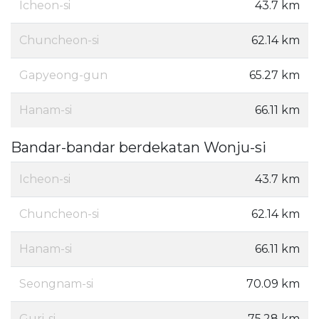
Icheon-si
43.7 km
Chuncheon-si
62.14 km
Gapyeong-gun
65.27 km
Hanam-si
66.11 km
Bandar-bandar berdekatan Wonju-si
Icheon-si
43.7 km
Chuncheon-si
62.14 km
Hanam-si
66.11 km
Seongnam-si
70.09 km
Guri-si
75.28 km