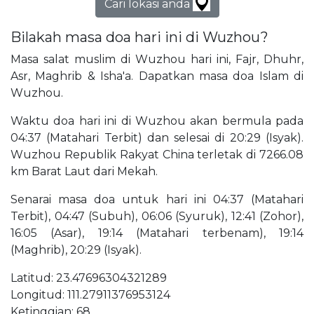
Cari lokasi anda
Bilakah masa doa hari ini di Wuzhou?
Masa salat muslim di Wuzhou hari ini, Fajr, Dhuhr,
Asr, Maghrib & Isha'a. Dapatkan masa doa Islam di
Wuzhou.
Waktu doa hari ini di Wuzhou akan bermula pada
04:37 (Matahari Terbit) dan selesai di 20:29 (Isyak).
Wuzhou Republik Rakyat China terletak di 7266.08
km Barat Laut dari Mekah.
Senarai masa doa untuk hari ini 04:37 (Matahari
Terbit), 04:47 (Subuh), 06:06 (Syuruk), 12:41 (Zohor),
16:05 (Asar), 19:14 (Matahari terbenam), 19:14
(Maghrib), 20:29 (Isyak).
Latitud: 23.47696304321289
Longitud: 111.27911376953124
Ketinggian: 68