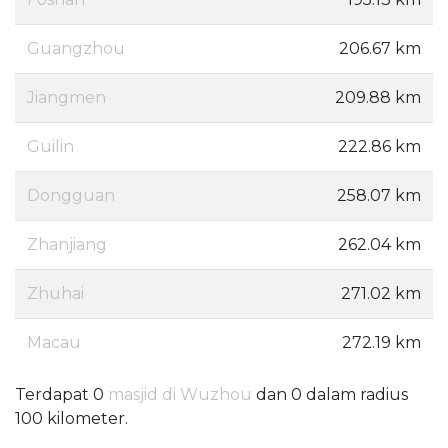
Guangzhou
206.67 km
Jiangmen
209.88 km
Guilin
222.86 km
Dongguan
258.07 km
Zhanjiang
262.04 km
Zhuhai
271.02 km
Macau
272.19 km
Terdapat 0
masjid di Wuzhou
dan 0 dalam radius
100 kilometer.