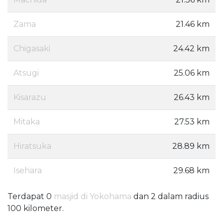
Zama
21.46 km
Chigasaki
24.42 km
Atsugi
25.06 km
Kisarazu
26.43 km
Mitaka
27.53 km
Hiratsuka
28.89 km
Isehara
29.68 km
Terdapat 0
masjid di Yokohama
dan 2 dalam radius
100 kilometer.