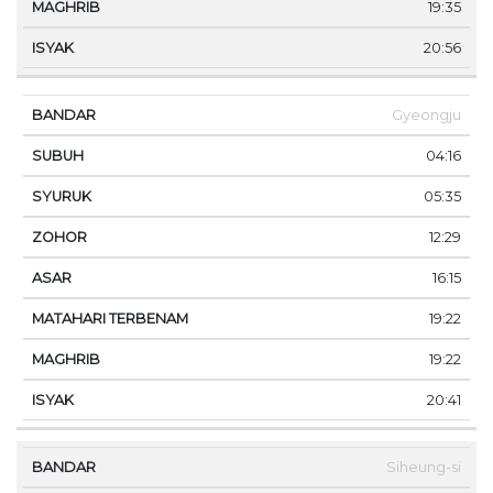
19:35
20:56
Gyeongju
04:16
05:35
12:29
16:15
19:22
19:22
20:41
Siheung-si