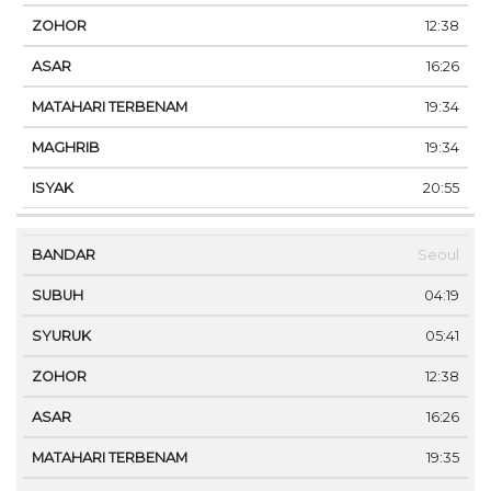
12:38
16:26
19:34
19:34
20:55
Seoul
04:19
05:41
12:38
16:26
19:35