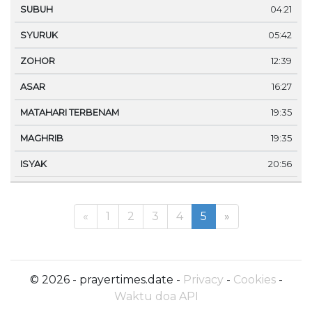
04:21
05:42
12:39
16:27
19:35
19:35
20:56
«
1
2
3
4
5
»
© 2026 - prayertimes.date -
Privacy
-
Cookies
-
Waktu doa API