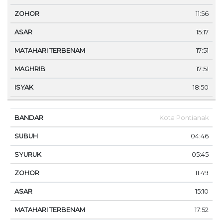
11:56
15:17
17:51
17:51
18:50
Kota Pontianak
04:46
05:45
11:49
15:10
17:52