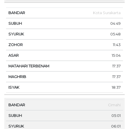
Kota Surakarta
04:49
05:48
11:43
15:04
17:37
17:37
18:37
Cimahi
05:01
06:01