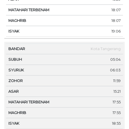
18:07
18:07
19:06
Kota Tangerang
05:04
06:03
11:59
15:21
17:55
17:55
18:55