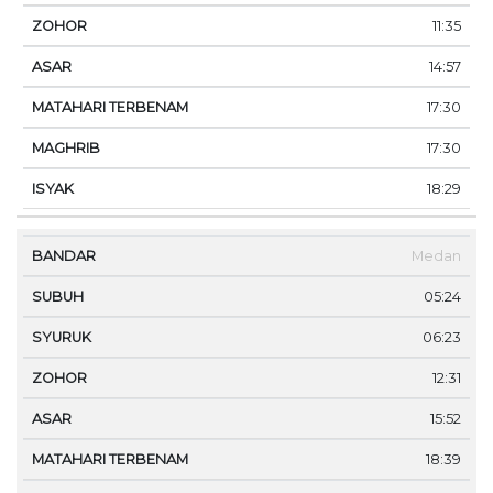
11:35
14:57
17:30
17:30
18:29
Medan
05:24
06:23
12:31
15:52
18:39