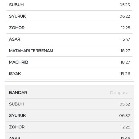
05:23
06:22
12:25
15:47
18:27
18:27
19:26
Denpasar
05:32
06:32
12:25
15:46