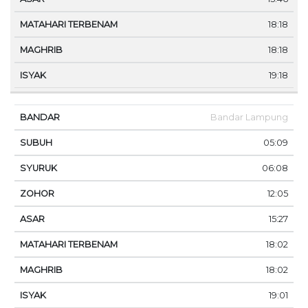
18:18
18:18
19:18
Bandar Lampung
05:09
06:08
12:05
15:27
18:02
18:02
19:01