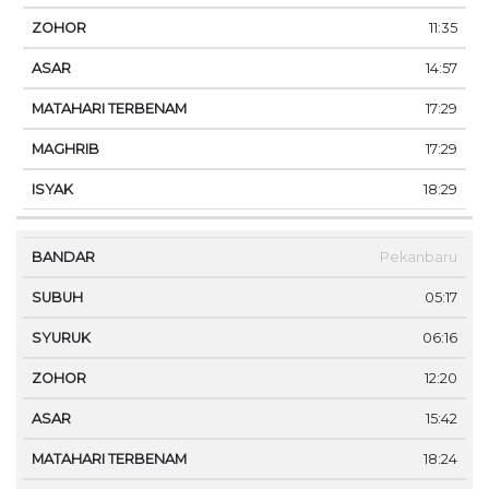
11:35
14:57
17:29
17:29
18:29
Pekanbaru
05:17
06:16
12:20
15:42
18:24