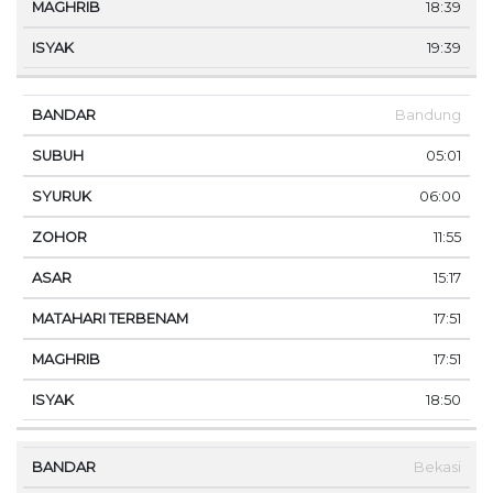
18:39
19:39
Bandung
05:01
06:00
11:55
15:17
17:51
17:51
18:50
Bekasi