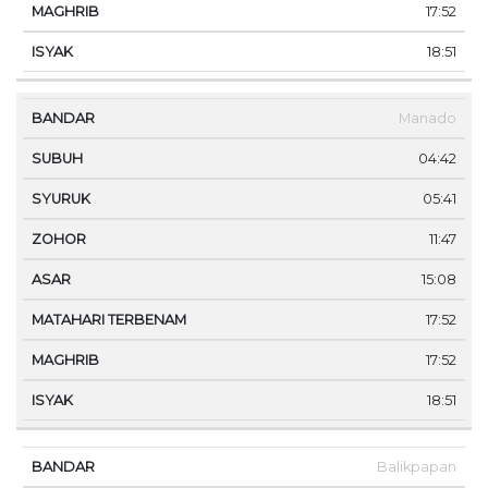
17:52
18:51
Manado
04:42
05:41
11:47
15:08
17:52
17:52
18:51
Balikpapan