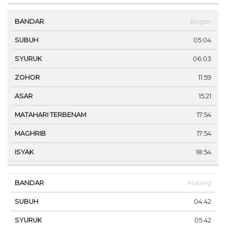
Bogor
05:04
06:03
11:59
15:21
17:54
17:54
18:54
Malang
04:42
05:42