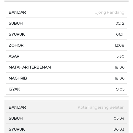
Ujong Pandang
05:12
06:11
12:08
15:30
18:06
18:06
19:05
Kota Tangerang Selatan
05:04
06:03